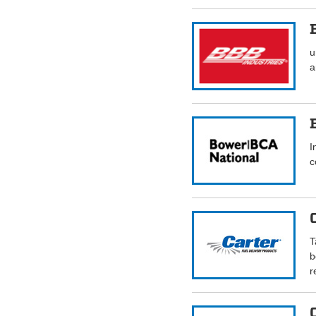
u
a
I
c
T
b
r