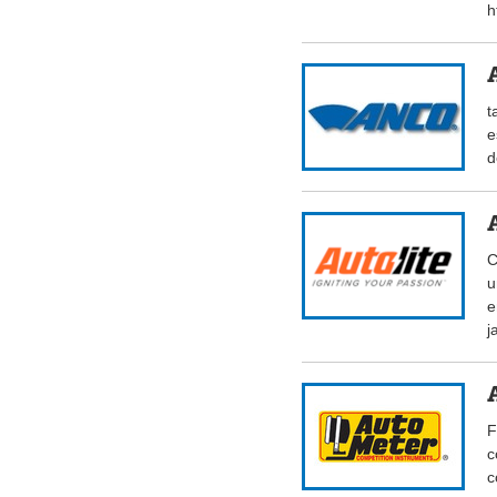
h
t
e
d
C
u
e
j
F
c
c