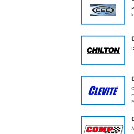
P
l
D
C
m
M
Á