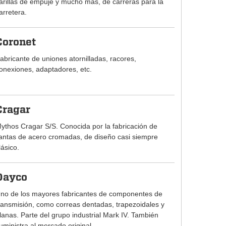
arillas de empuje y mucho más, de carreras para la
arretera.
Coronet
abricante de uniones atornilladas, racores,
onexiones, adaptadores, etc.
Cragar
ythos Cragar S/S. Conocida por la fabricación de
lantas de acero cromadas, de diseño casi siempre
lásico.
Dayco
no de los mayores fabricantes de componentes de
ransmisión, como correas dentadas, trapezoidales y
lanas. Parte del grupo industrial Mark IV. También
uministra al mercado original.