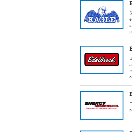
S
e
s
p
U
a
m
c
F
p