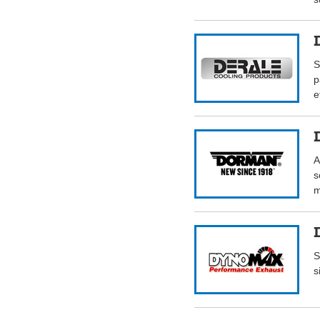
S
p
e
A
s
m
S
s