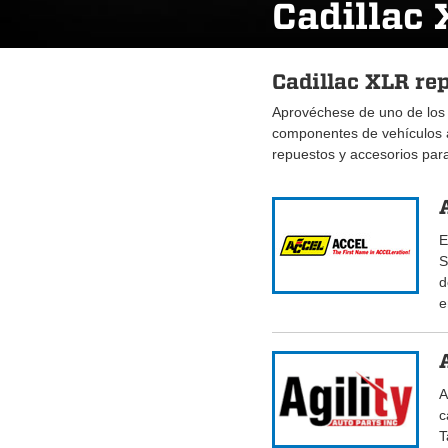
Cadillac
Cadillac XLR re
Aprovéchese de uno de los
componentes de vehículos
repuestos y accesorios par
E
S
d
e
A
c
T