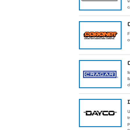
v
c
F
c
M
l
c
U
t
p
s