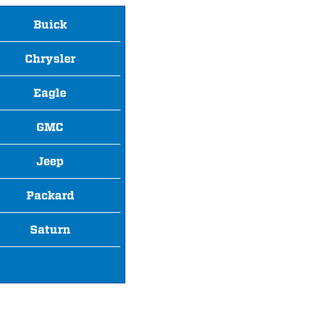
Buick
Chrysler
Eagle
GMC
Jeep
Packard
Saturn