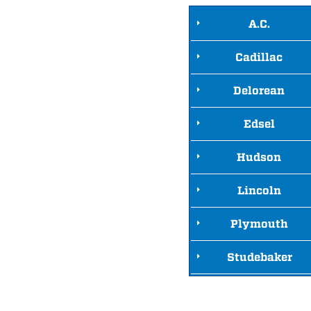
A.C.
Cadillac
Delorean
Edsel
Hudson
Lincoln
Plymouth
Studebaker