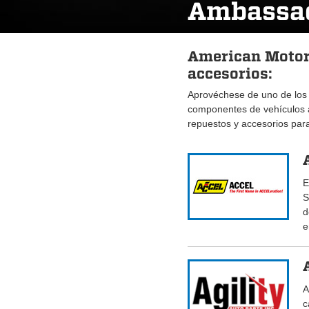
Ambassa
American Motor
accesorios:
Aprovéchese de uno de los
componentes de vehículos
repuestos y accesorios pa
E
S
d
e
A
c