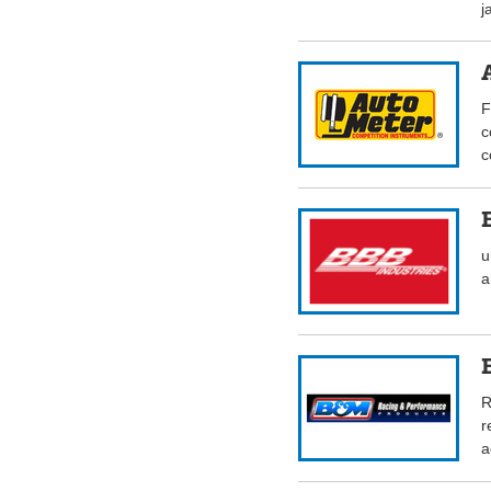
j
F
c
c
u
a
R
r
a