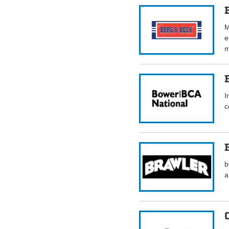
M
e
m
I
c
b
a