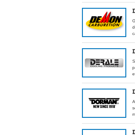
G
d
c
S
p
e
A
s
m