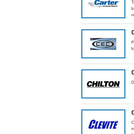
T
b
r
P
l
D
C
m