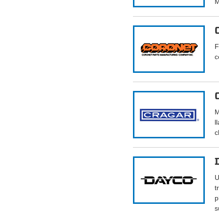
M
F
c
M
l
c
U
t
p
s