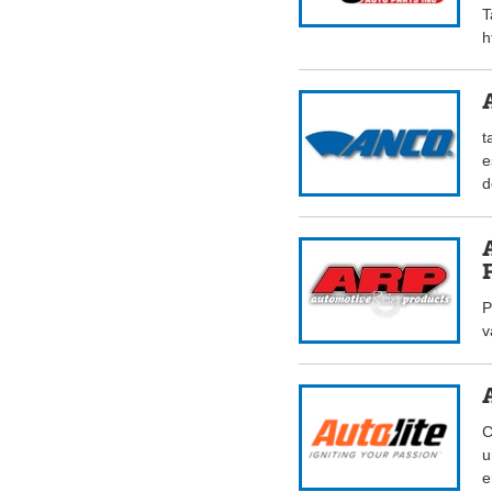
T
h
t
e
d
P
v
C
u
e