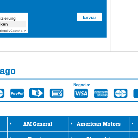
fizierung
cken
riendly
Captcha ⇗
Pago
Negocio:
AM General
American Motors