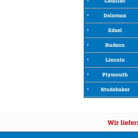
Cadillac
Delorean
Edsel
Hudson
Lincoln
Plymouth
Studebaker
Wir liefe