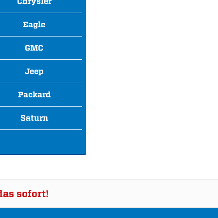
Chrysler
Eagle
GMC
Jeep
Packard
Saturn
as sofort!