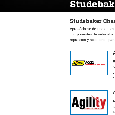
Studebak
Studebaker Cham
Aprovéchese de uno de los
componentes de vehículos
repuestos y accesorios pa
E
S
d
e
A
c
T