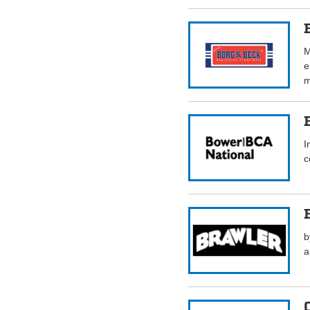
M
e
m
I
c
b
a