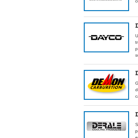
c
U
t
p
s
G
d
c
S
p
e