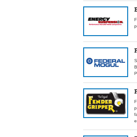
F
p
S
B
P
F
p
f
e