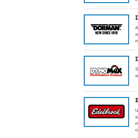
A
s
m
S
s
U
a
m
c