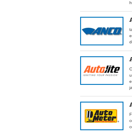
h
t
e
d
C
u
e
j
F
c
c