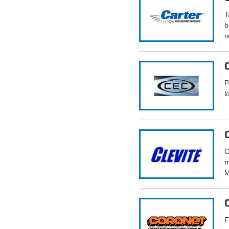
T
b
r
P
l
C
m
M
F