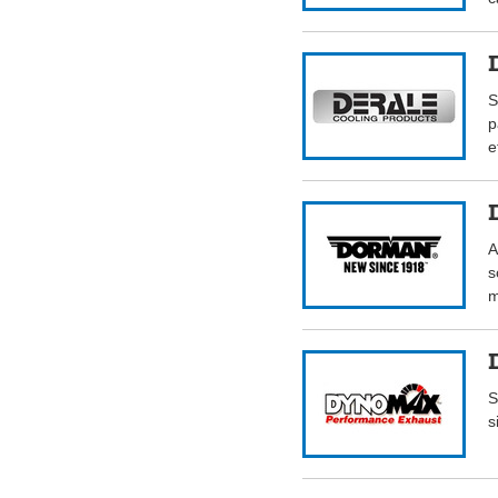
S
p
e
A
s
m
S
s