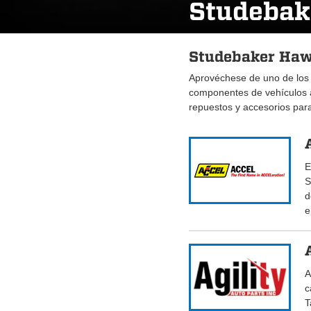
Studebak
Studebaker Hawk
Aprovéchese de uno de los
componentes de vehículos
repuestos y accesorios pa
E
S
d
e
A
c
T