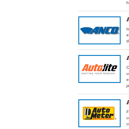
h
t
e
d
C
u
e
j
F
c
c