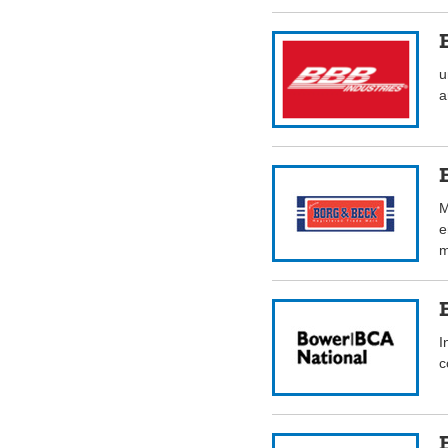
u
a
M
e
m
I
c