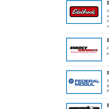
U
a
m
c
F
p
S
B
P