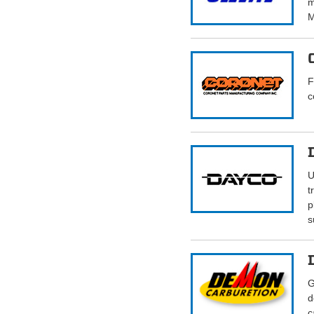
m
M
F
c
U
t
p
s
G
d
c