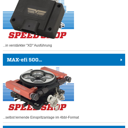
...in verstärkter "XD" Ausführung
MAX-efi 500...
...selbst lernende Einspritzanlage im 4bbl-Format