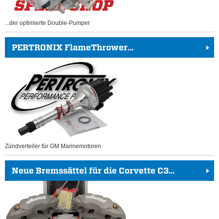
...der optimierte Double-Pumper
PERTRONIX FlameThrower...
Zündverteiler für GM Marinemotoren
Neue Bremssättel für die Corvette C3...