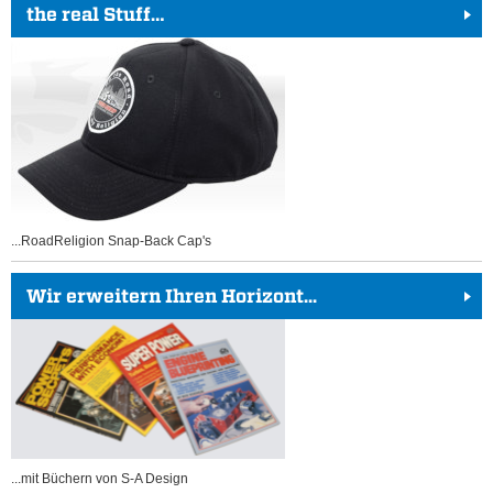
the real Stuff…
...RoadReligion Snap-Back Cap's
Wir erweitern Ihren Horizont...
...mit Büchern von S-A Design