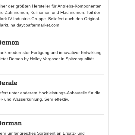
iner der größten Hersteller für Antriebs-Komponenten
ie Zahnriemen, Keilriemen und Flachriemen. Teil der
ark IV Industrie-Gruppe. Beliefert auch den Original-
arkt. na.daycoaftermarket.com
Demon
ank modernster Fertigung und innovativer Entwiklung
ietet Demon by Holley Vergaser in Spitzenqualität.
Derale
iefert unter anderem Hochleistungs-Anbauteile für die
l- und Wasserkühlung. Sehr effektiv.
Dorman
ehr umfangreiches Sortiment an Ersatz- und