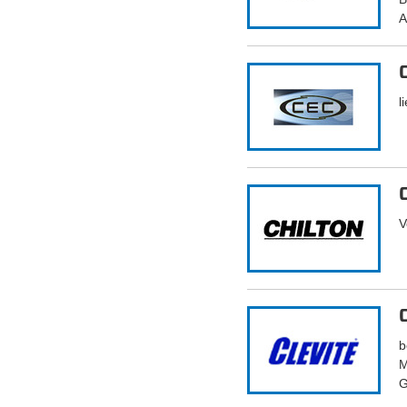
A
l
V
b
M
G