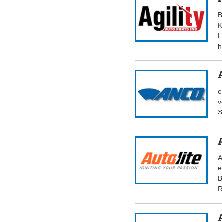
B
K
L
h
e
v
S
A
e
B
R