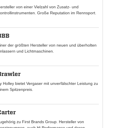
ersteller von einer Vielzahl von Zusatz- und
ontrollinstrumenten. Große Reputation im Rennsport.
BBB
iner der größten Hersteller von neuen und überholten
nlassern und Lichtmaschinen.
Brawler
y Holley bietet Vergaser mit unverfälschter Leistung zu
inem Spitzenpreis.
Carter
ugehörig zu First Brands Group. Hersteller von
enzinpumpen, auch Hi Performance und deren