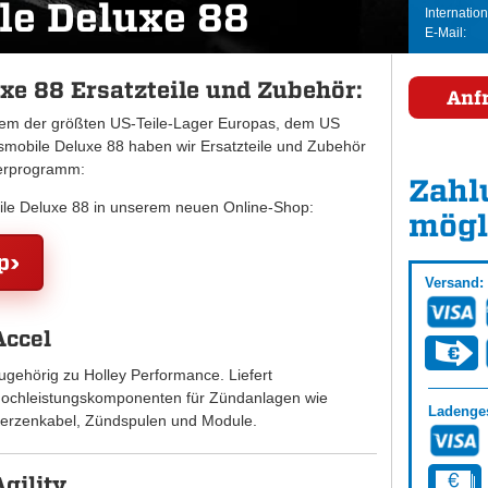
le Deluxe 88
Internation
E-Mail:
xe 88 Ersatzteile und Zubehör:
Anf
inem der größten US-Teile-Lager Europas, dem US
obile Deluxe 88 haben wir Ersatzteile und Zubehör
ferprogramm:
Zahl
bile Deluxe 88 in unserem neuen Online-Shop:
mögl
p
Versand:
Accel
ugehörig zu Holley Performance. Liefert
ochleistungskomponenten für Zündanlagen wie
Ladenges
erzenkabel, Zündspulen und Module.
Agility