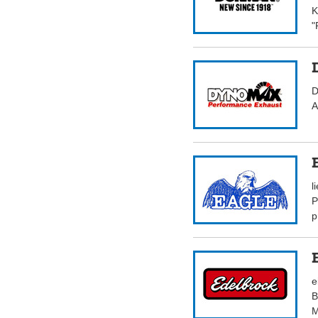
K
"
D
A
l
P
p
e
B
M