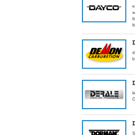
e
w
M
M
d
b
l
Ö
S