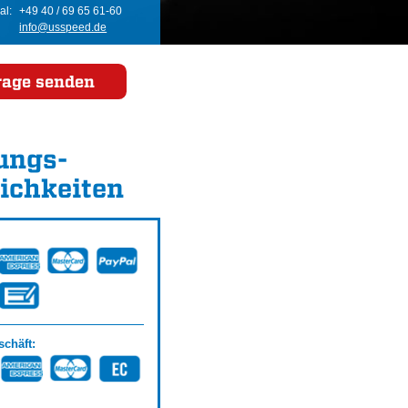
al:
+49 40 / 69 65 61-60
info@usspeed.de
rage senden
ungs­
ichkeiten
chäft: