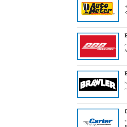
H
K
e
A
b
e
z
B