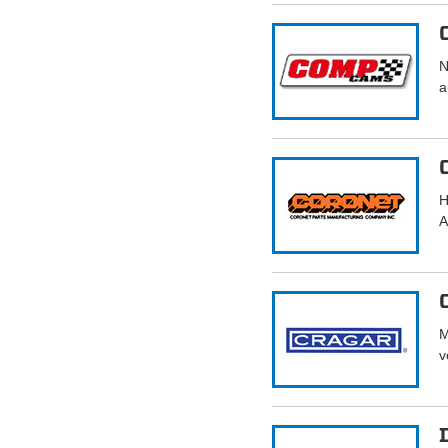
N
a
H
A
M
v