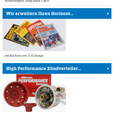
...RoadReligion Snap-Back Cap's
Wir erweitern Ihren Horizont...
...mit Büchern von S-A Design
High Performance Zündverteiler...