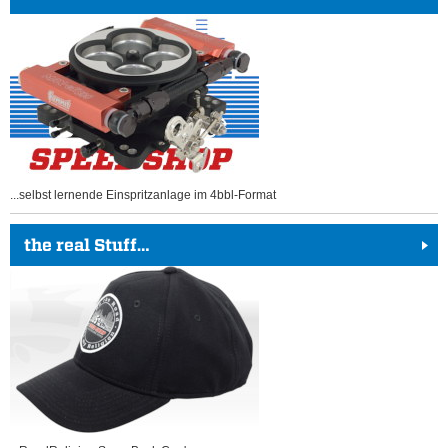
...selbst lernende Einspritzanlage im 4bbl-Format
the real Stuff…