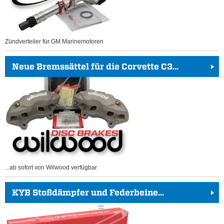
Zündverteiler für GM Marinemotoren
Neue Bremssättel für die Corvette C3...
...ab sofort von Wilwood verfügbar
KYB Stoßdämpfer und Federbeine...