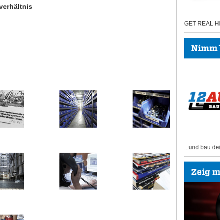
verhältnis
GET REAL 
Nimm´s
...und bau de
Zeig mi