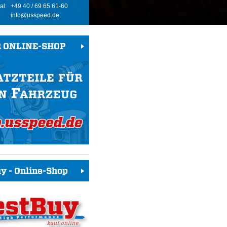
al:
+49 40 / 69 65 61-60
info@usspeed.de
 ONLINE-SHOP
y - Online-Shop