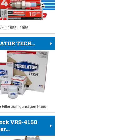
siker 1955 - 1986
ATOR TECH...
e Filter zum günstigen Preis
rock VRS-4150
r...