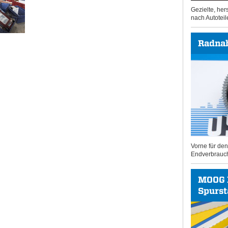
Gezielte, he
nach Autoteil
Radna
Vorne für de
Endverbrauc
MOOG 
Spurs