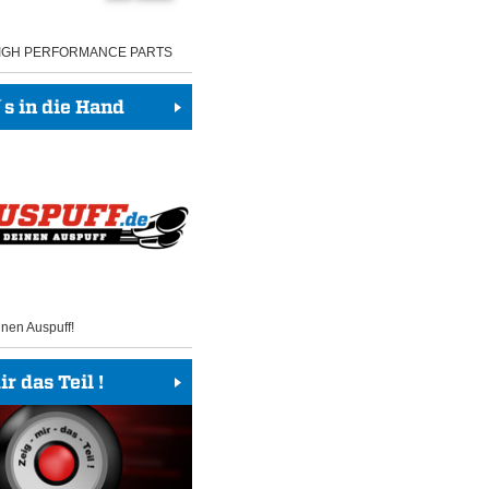
HIGH PERFORMANCE PARTS
 in die Hand
inen Auspuff!
r das Teil !