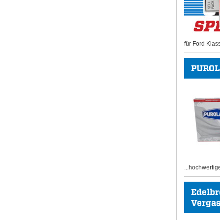
für Ford Klas
PUROL
...hochwertig
Edelb
Vergase