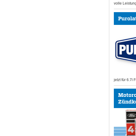
volle Leistun
Purolat
jetzt für 6.7l
Motor
Zündk