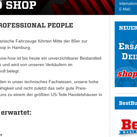
D SHOP
Internation
E-Mail:
PROFESSIONAL PEOPLE
NEUER
anische Fahrzeuge führten Mitte der 80er zur
op in Hamburg.
w-how ist bis heute ein unverzichtbarer Bestandteil
 und wird von unseren Verkäufern im
ll belegt.
den in unser technisches Fachwissen, unsere hohe
higkeit und nicht zuletzt das sehr gute Preis-
 uns zu einem der größten US-Teile Handelshäuser in
BestBu
 erwartet:
r