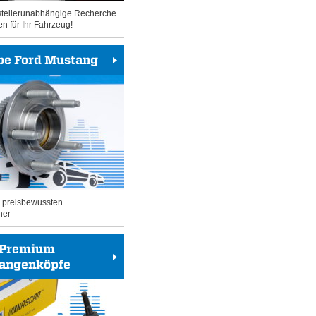
rstellerunabhängige Recherche
en für Ihr Fahrzeug!
be Ford Mustang
n preisbewussten
her
Premium
tangenköpfe