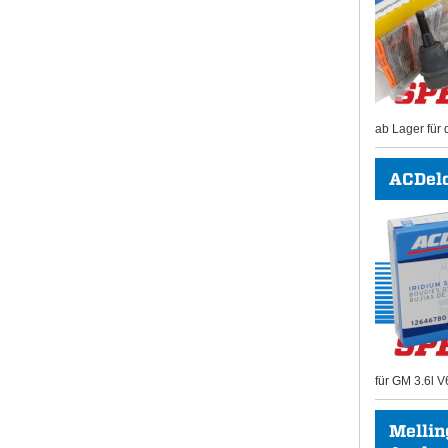
ab Lager für 
ACDel
für GM 3.6l V
Mellin