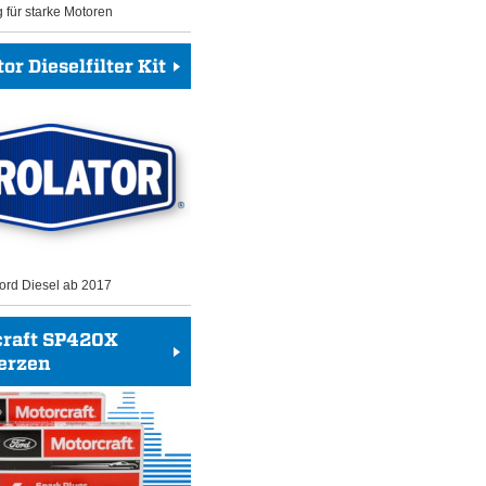
g für starke Motoren
or Dieselfilter Kit
 Ford Diesel ab 2017
craft SP420X
erzen