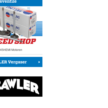
sventile
 345HEMI Motoren
ER Vergaser