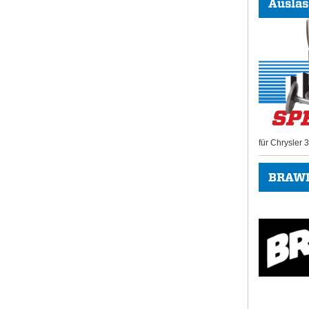
Auslas
für Chrysler
BRAWL