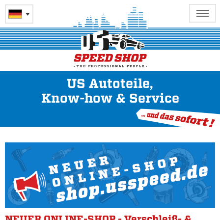
US Autoteile,
Know-how & Service
NEUER ONLINE-SHOP - Verschleiß- &