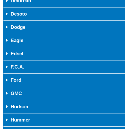
Delorean
Desoto
Dodge
Eagle
Edsel
F.C.A.
Ford
GMC
Hudson
Hummer