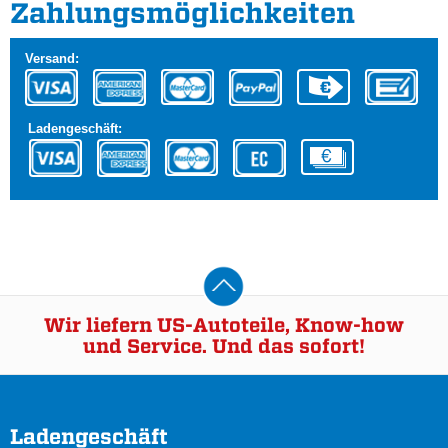
Zahlungs­möglichkeiten
Versand:
Ladengeschäft:
Wir liefern US-Autoteile, Know-how
und Service. Und das sofort!
Ladengeschäft