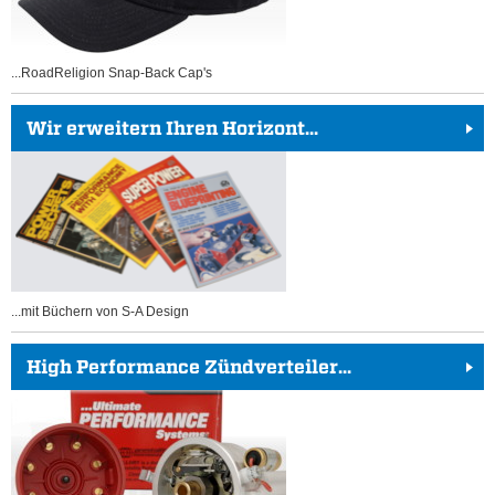
...RoadReligion Snap-Back Cap's
Wir erweitern Ihren Horizont...
...mit Büchern von S-A Design
High Performance Zündverteiler...