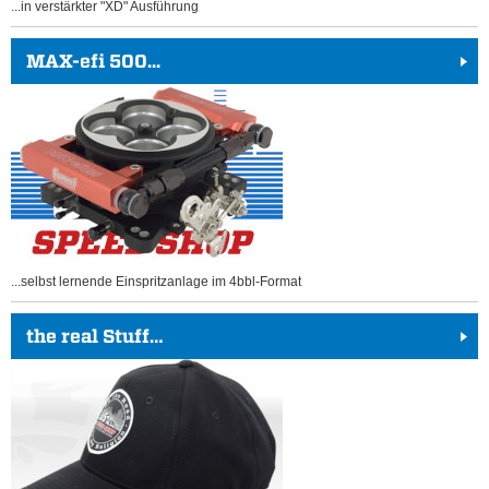
...in verstärkter "XD" Ausführung
MAX-efi 500...
...selbst lernende Einspritzanlage im 4bbl-Format
the real Stuff…