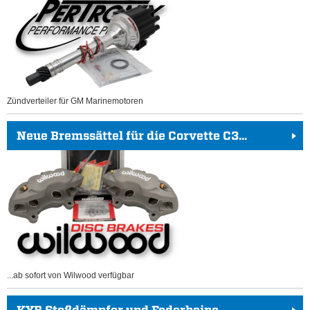
Zündverteiler für GM Marinemotoren
Neue Bremssättel für die Corvette C3...
...ab sofort von Wilwood verfügbar
KYB Stoßdämpfer und Federbeine...