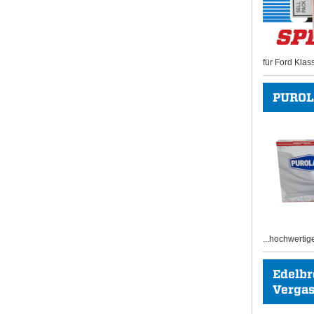
für Ford Klas
PUROL
...hochwertig
Edelb
Vergase