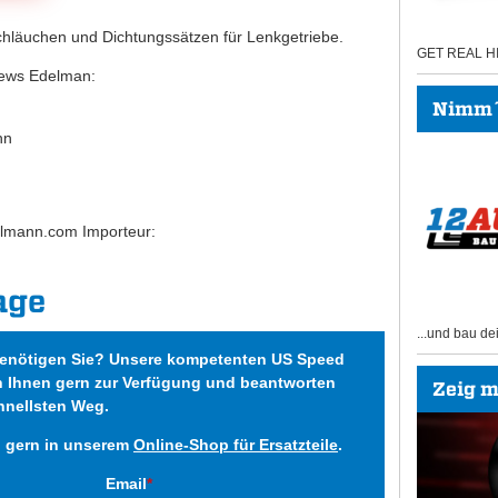
chläuchen und Dichtungssätzen für Lenkgetriebe.
GET REAL 
ews Edelman:
Nimm´s
nn
lmann.com Importeur:
age
...und bau de
benötigen Sie? Unsere kompetenten US Speed
n Ihnen gern zur Verfügung und beantworten
Zeig mi
hnellsten Weg.
h gern in unserem
Online-Shop für Ersatzteile
.
Email
*