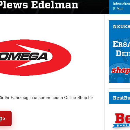
Plews Edelman
Internation
E-Mail:
NEUER
BestBu
für Ihr Fahrzeug in unserem neuen Online-Shop für
p