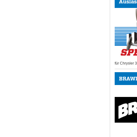
Auslas
für Chrysler
BRAWL