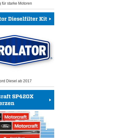
g für starke Motoren
or Dieselfilter Kit
 Ford Diesel ab 2017
craft SP420X
erzen