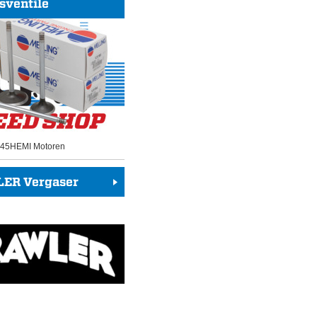
sventile
 345HEMI Motoren
ER Vergaser