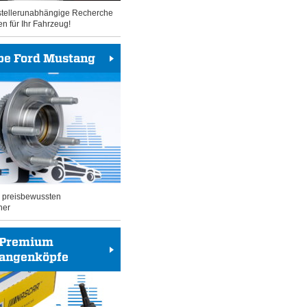
rstellerunabhängige Recherche
en für Ihr Fahrzeug!
be Ford Mustang
n preisbewussten
her
Premium
tangenköpfe