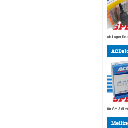
ab Lager für 
ACDel
für GM 3.6l V
Mellin