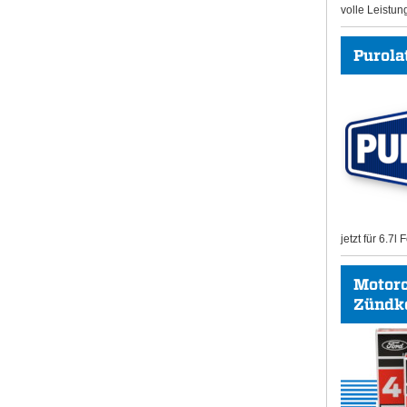
volle Leistun
Purolat
jetzt für 6.7l
Motor
Zündk