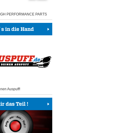
HIGH PERFORMANCE PARTS
 in die Hand
inen Auspuff!
r das Teil !