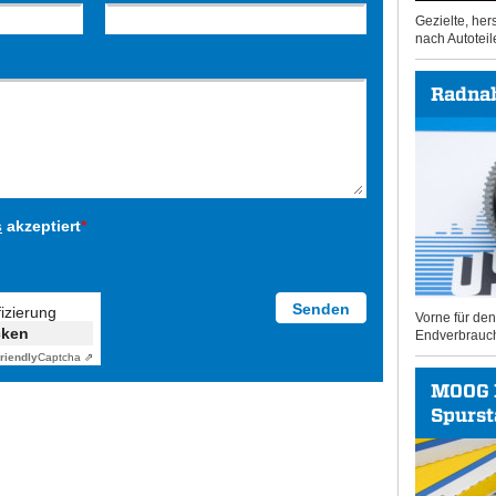
Gezielte, he
nach Autoteil
Radna
s
akzeptiert
*
fizierung
Vorne für de
cken
Endverbrauc
riendly
Captcha ⇗
MOOG 
Spurs