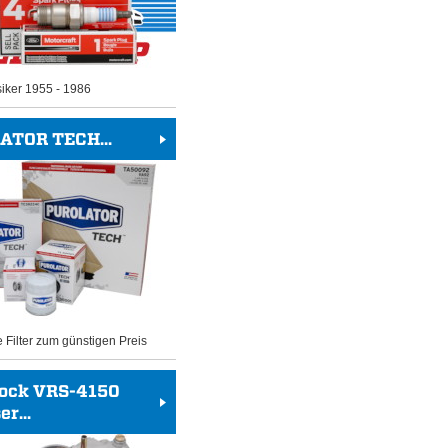
siker 1955 - 1986
ATOR TECH...
e Filter zum günstigen Preis
rock VRS-4150
r...