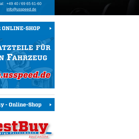
al:
+49 40 / 69 65 61-60
info@usspeed.de
 ONLINE-SHOP
y - Online-Shop