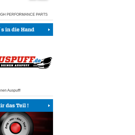
HIGH PERFORMANCE PARTS
 in die Hand
inen Auspuff!
r das Teil !