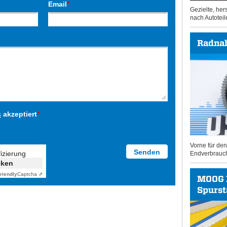
Email
*
Gezielte, he
nach Autoteil
Radna
s
akzeptiert
*
Vorne für de
fizierung
Endverbrauc
cken
riendly
Captcha ⇗
MOOG 
Spurs