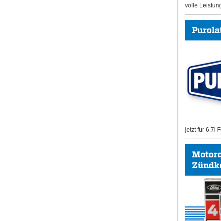
volle Leistun
Purolat
jetzt für 6.7l
Motor
Zündk