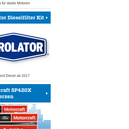
g für starke Motoren
or Dieselfilter Kit
 Ford Diesel ab 2017
craft SP420X
erzen