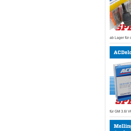
ab Lager für 
ACDel
für GM 3.6l V
Mellin