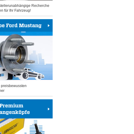
rstellerunabhängige Recherche
en für Ihr Fahrzeug!
be Ford Mustang
n preisbewussten
her
Premium
tangenköpfe