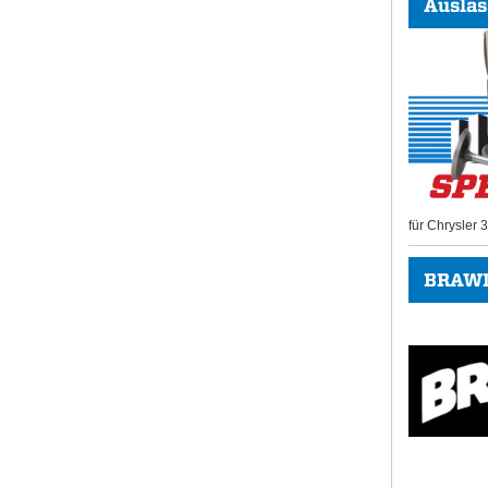
Auslas
für Chrysler
BRAWL