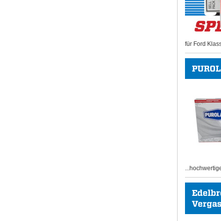
für Ford Klas
PUROL
...hochwertig
Edelb
Vergase