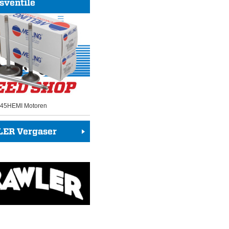
sventile
 345HEMI Motoren
ER Vergaser