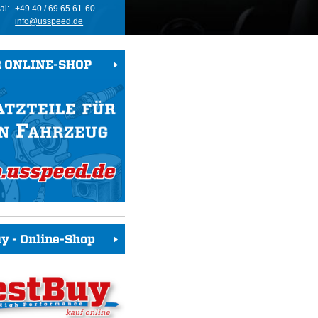
al:
+49 40 / 69 65 61-60
info@usspeed.de
 ONLINE-SHOP
y - Online-Shop