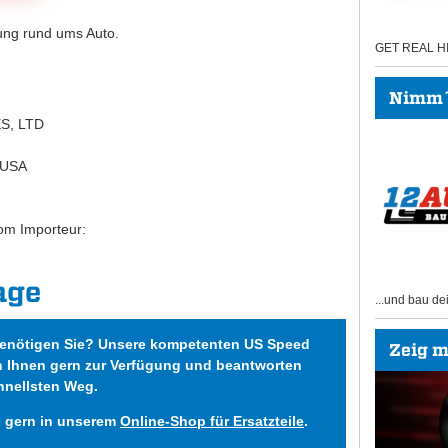
htung rund ums Auto.
GET REAL 
Nimm´s
ES, LTD
, USA
om Importeur:
age
...und bau de
benötigen Sie? Unsere kompetenten US Speed
Zeig mi
n Ihnen gern zur Verfügung und beantworten
hnellsten Weg.
h gern in unserem
Online-Shop für Ersatzteile
.