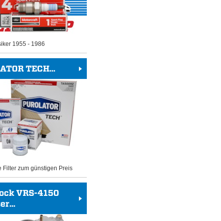
siker 1955 - 1986
ATOR TECH...
e Filter zum günstigen Preis
rock VRS-4150
r...