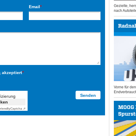
Gezielte, he
Email
*
nach Autoteil
Radna
s
akzeptiert
*
Vorne für de
Endverbrauc
fizierung
cken
MOOG 
riendly
Captcha ⇗
Spurs