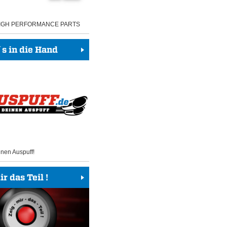
HIGH PERFORMANCE PARTS
 in die Hand
inen Auspuff!
r das Teil !