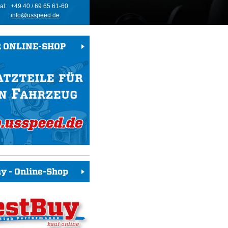
al:
+49 40 / 69 65 61-60
info@usspeed.de
 ONLINE-SHOP
y - Online-Shop