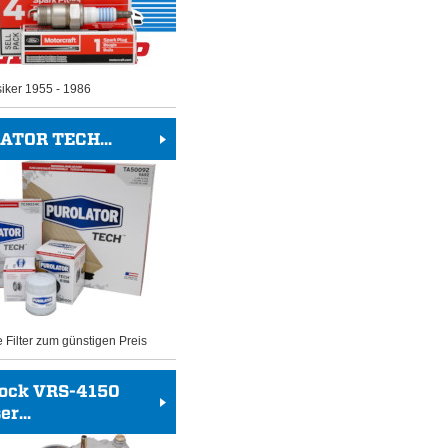
siker 1955 - 1986
ATOR TECH...
e Filter zum günstigen Preis
rock VRS-4150
r...