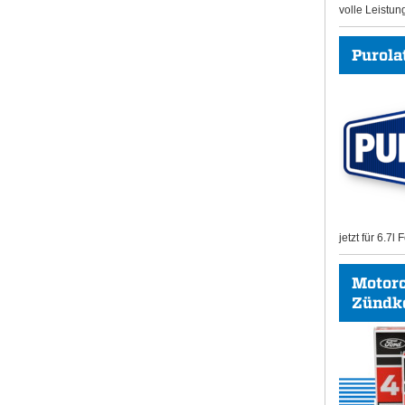
volle Leistun
Purolat
jetzt für 6.7l
Motor
Zündk