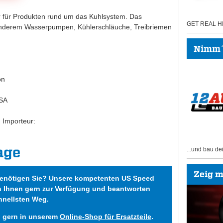
er für Produkten rund um das Kuhlsystem. Das
GET REAL 
anderem Wasserpumpen, Kühlerschläuche, Treibriemen
Nimm´s
on
USA
Importeur:
age
...und bau de
Zeig mi
benötigen Sie? Unsere kompetenten US Speed
n Ihnen gern zur Verfügung und beantworten
hnellsten Weg.
h gern in unserem
Online-Shop für Ersatzteile
.