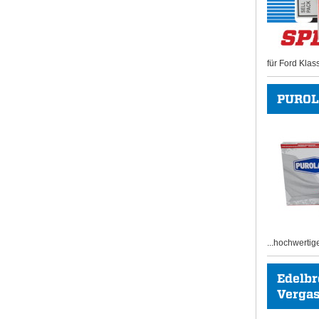
für Ford Klas
PUROL
...hochwertig
Edelb
Vergase