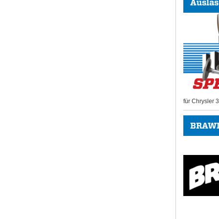
Auslas
für Chrysler
BRAWL