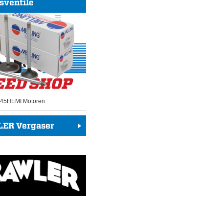
sventile
 345HEMI Motoren
ER Vergaser