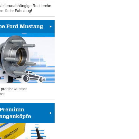
rstellerunabhängige Recherche
en für Ihr Fahrzeug!
be Ford Mustang
n preisbewussten
her
Premium
tangenköpfe