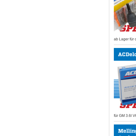
ab Lager für 
ACDel
für GM 3.6l V
Mellin