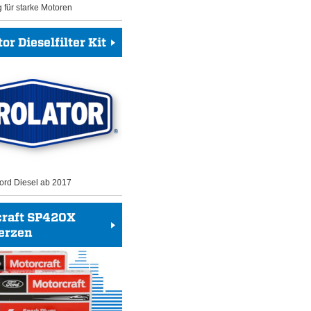
g für starke Motoren
or Dieselfilter Kit
 Ford Diesel ab 2017
craft SP420X
erzen