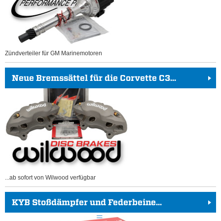
Zündverteiler für GM Marinemotoren
Neue Bremssättel für die Corvette C3...
...ab sofort von Wilwood verfügbar
KYB Stoßdämpfer und Federbeine...