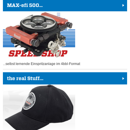
MAX-efi 500...
...selbst lernende Einspritzanlage im 4bbl-Format
the real Stuff…