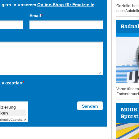
h gern in unserem
Online-Shop für Ersatzteile
.
Gezielte, he
nach Autoteil
Email
*
Radna
s
akzeptiert
*
Vorne für de
Endverbrauc
fizierung
MOOG 
cken
Spurs
riendly
Captcha ⇗