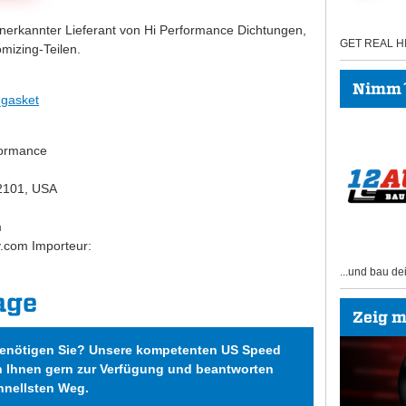
anerkannter Lieferant von Hi Performance Dichtungen,
GET REAL 
mizing-Teilen.
Nimm´s
_gasket
formance
2101, USA
m
y.com Importeur:
...und bau de
age
Zeig mi
benötigen Sie? Unsere kompetenten US Speed
n Ihnen gern zur Verfügung und beantworten
hnellsten Weg.