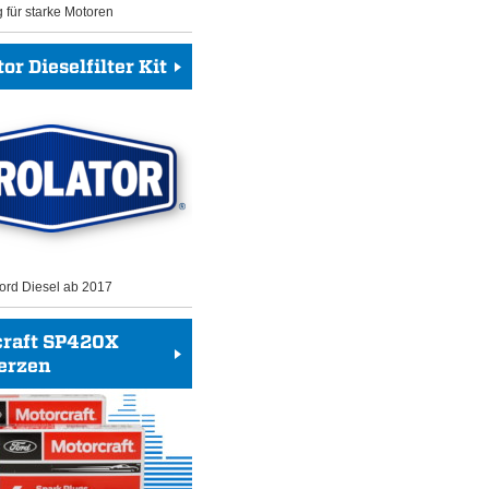
g für starke Motoren
or Dieselfilter Kit
 Ford Diesel ab 2017
craft SP420X
erzen