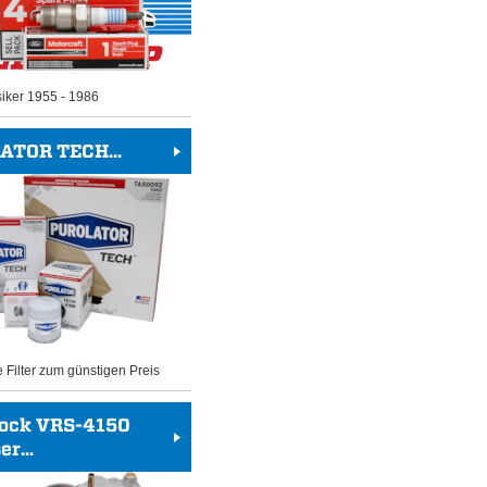
siker 1955 - 1986
ATOR TECH...
e Filter zum günstigen Preis
rock VRS-4150
r...