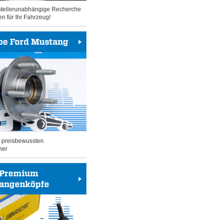
rstellerunabhängige Recherche
en für Ihr Fahrzeug!
be Ford Mustang
n preisbewussten
her
Premium
tangenköpfe