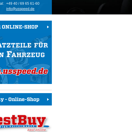
al:
+49 40 / 69 65 61-60
info@usspeed.de
 ONLINE-SHOP
y - Online-Shop