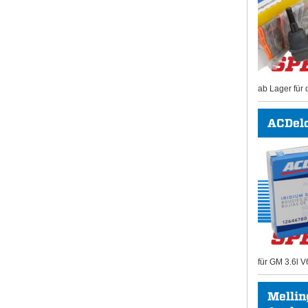
ab Lager für 
ACDel
für GM 3.6l V
Mellin