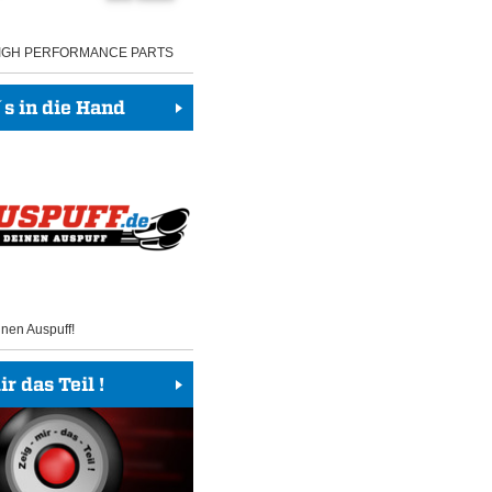
HIGH PERFORMANCE PARTS
 in die Hand
inen Auspuff!
r das Teil !