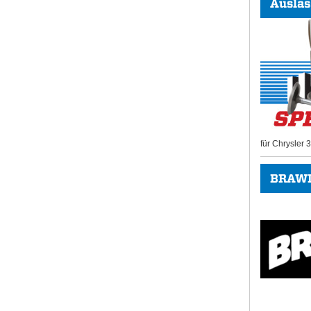
Auslas
für Chrysler
BRAWL