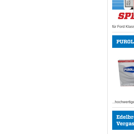
für Ford Klas
PUROL
...hochwertig
Edelb
Vergase