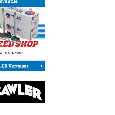
sventile
 345HEMI Motoren
ER Vergaser