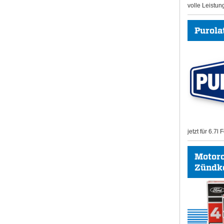
volle Leistun
Purolat
jetzt für 6.7l
Motor
Zündk