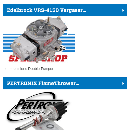
Edelbrock VRS-4150 Vergaser...
...der optimierte Double-Pumper
PERTRONIX FlameThrower...