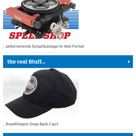
...selbst lernende Einspritzanlage im 4bbl-Format
the real Stuff…
...RoadReligion Snap-Back Cap's