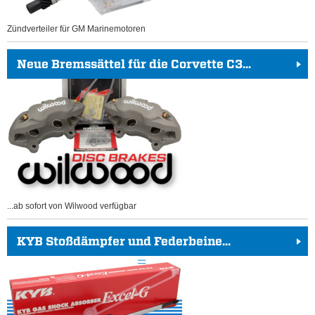
Zündverteiler für GM Marinemotoren
Neue Bremssättel für die Corvette C3...
...ab sofort von Wilwood verfügbar
KYB Stoßdämpfer und Federbeine...