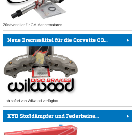
Zündverteiler für GM Marinemotoren
Neue Bremssättel für die Corvette C3...
...ab sofort von Wilwood verfügbar
KYB Stoßdämpfer und Federbeine...