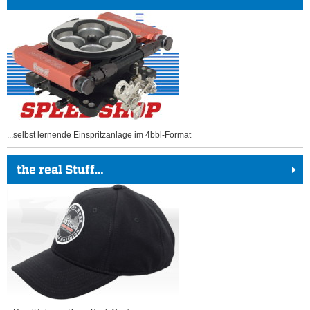
...selbst lernende Einspritzanlage im 4bbl-Format
the real Stuff…