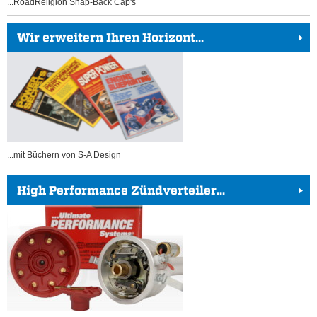
...RoadReligion Snap-Back Cap's
Wir erweitern Ihren Horizont...
...mit Büchern von S-A Design
High Performance Zündverteiler...