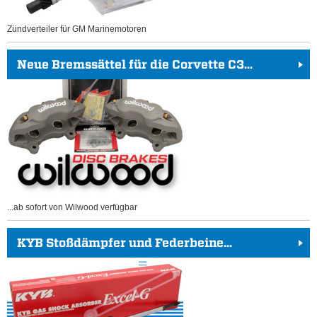
Zündverteiler für GM Marinemotoren
Neue Bremssättel für die Corvette C3...
...ab sofort von Wilwood verfügbar
KYB Stoßdämpfer und Federbeine...