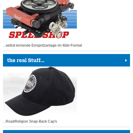
...selbst lernende Einspritzanlage im 4bbl-Format
the real Stuff…
...RoadReligion Snap-Back Cap's