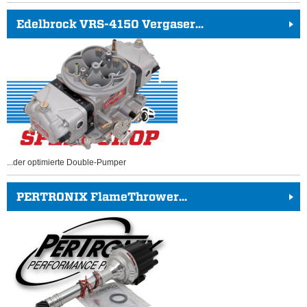
Edelbrock VRS-4150 Vergaser...
...der optimierte Double-Pumper
PERTRONIX FlameThrower...