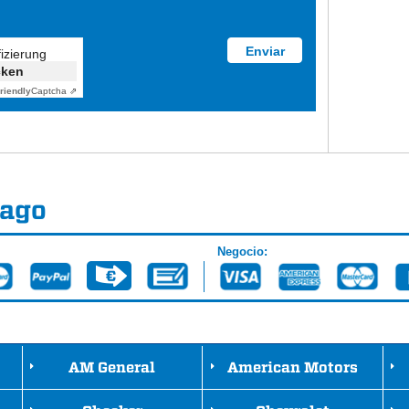
fizierung
cken
riendly
Captcha ⇗
Pago
Negocio:
AM General
American Motors