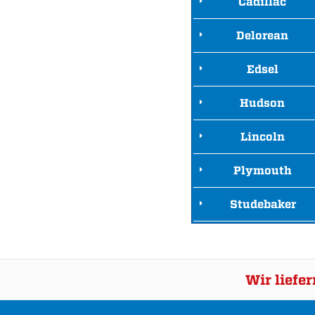
Cadillac
Delorean
Edsel
Hudson
Lincoln
Plymouth
Studebaker
Wir liefe