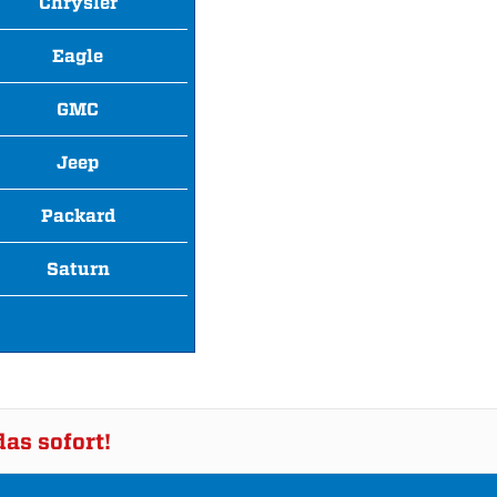
Chrysler
Eagle
GMC
Jeep
Packard
Saturn
as sofort!